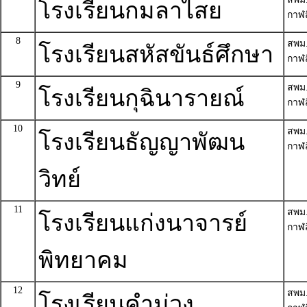
โรงเรียนกมลาไสย
กาฬส
8
สพม
โรงเรียนสหัสขันธ์ศึกษา
กาฬส
9
สพม
โรงเรียนกุฉินารายณ์
กาฬส
10
สพม
โรงเรียนธัญญาพัฒน
กาฬส
วิทย์
11
สพม
โรงเรียนแก่งนาจารย์
กาฬส
พิทยาคม
12
สพม
โรงเรียนคำม่วง