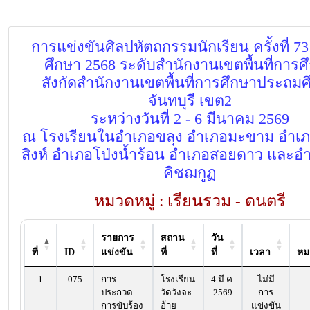
การแข่งขันศิลปหัตถกรรมนักเรียน ครั้งที่ 73
ศึกษา 2568 ระดับสำนักงานเขตพื้นที่การศ
สังกัดสำนักงานเขตพื้นที่การศึกษาประถมศ
จันทบุรี เขต2
ระหว่างวันที่ 2 - 6 มีนาคม 2569
ณ โรงเรียนในอำเภอขลุง อำเภอมะขาม อำเ
สิงห์ อำเภอโป่งน้ำร้อน อำเภอสอยดาว และอ
คิชฌกูฏ
หมวดหมู่ : เรียนรวม - ดนตรี
รายการ
สถาน
วัน
ที่
ID
แข่งขัน
ที่
ที่
เวลา
หม
1
075
การ
โรงเรียน
4 มี.ค.
ไม่มี
ประกวด
วัดวังจะ
2569
การ
การขับร้อง
อ้าย
แข่งขัน