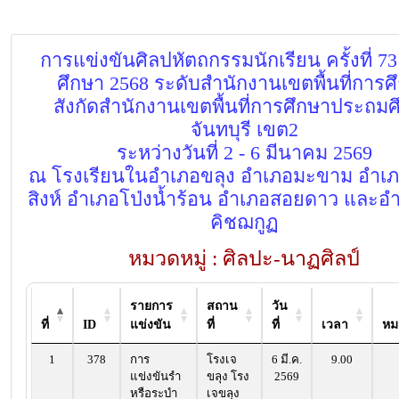
การแข่งขันศิลปหัตถกรรมนักเรียน ครั้งที่ 73
ศึกษา 2568 ระดับสำนักงานเขตพื้นที่การศ
สังกัดสำนักงานเขตพื้นที่การศึกษาประถมศ
จันทบุรี เขต2
ระหว่างวันที่ 2 - 6 มีนาคม 2569
ณ โรงเรียนในอำเภอขลุง อำเภอมะขาม อำเ
สิงห์ อำเภอโป่งน้ำร้อน อำเภอสอยดาว และอ
คิชฌกูฏ
หมวดหมู่ : ศิลปะ-นาฏศิลป์
รายการ
สถาน
วัน
ที่
ID
แข่งขัน
ที่
ที่
เวลา
หม
1
378
การ
โรงเจ
6 มี.ค.
9.00
แข่งขันรำ
ขลุง โรง
2569
หรือระบำ
เจขลุง