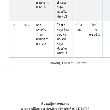
มาตรฐาน
อำเภอ
ป.1-ป.6
ขลุง
จังหวัด
จันทบุรี
8
377
การ
โรงเจ
6 มี.ค.
ไม่มี
แข่งขัน
ขลุง โรง
2569
การ
รำวง
เจขลุง
แข่งขัน
มาตรฐาน
อำเภอ
ม.1-ม.3
ขลุง
จังหวัด
จันทบุรี
Showing 1 to 8 of 8 entries
ติดต่อผู้ประสานงาน
นางสาวปนัดดา พานิชอัตรา โทรศัพท์ 0924719797