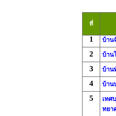
ที่
1
บ้าน
2
บ้านโ
3
บ้านท
4
บ้าน
5
เทศบา
ทยา