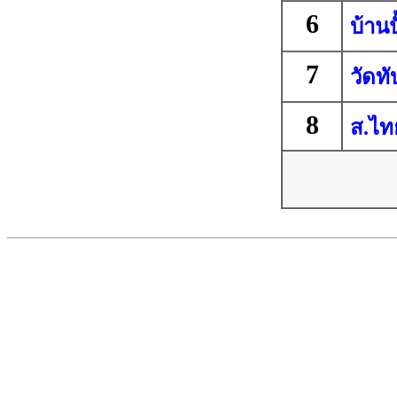
6
บ้านป
7
วัดท
8
ส.ไท
9
บ้านบ
10
บ้าน
11
ราษฎ
12
วัดส
13
วัดต