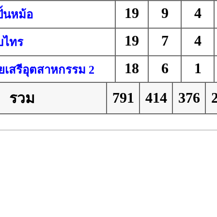
19
9
4
ั้นหม้อ
19
7
4
ับไทร
18
6
1
ยเสรีอุตสาหกรรม 2
17
4
8
่อเวฬุ
791
414
376
รวม
16
7
10
ตาเรือง
15
8
4
ร์พัฒนาสามัคคี
14
15
7
ำโรง
14
8
4
กพรม