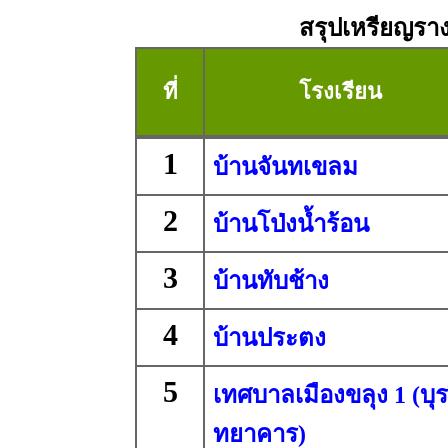
สรุปเหรียญรางว
ที่
โรงเรียน
1
บ้านจันทเขลม
2
บ้านโป่งน้ำร้อน
3
บ้านทับช้าง
4
บ้านประตง
5
เทศบาลเมืองขลุง 1 (บุร
ทยาคาร)