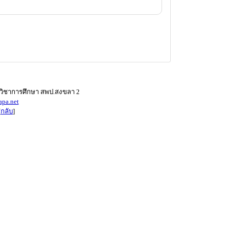
ักวิชาการศึกษา สพป.สงขลา 2
apa.net
[
กลับ
]