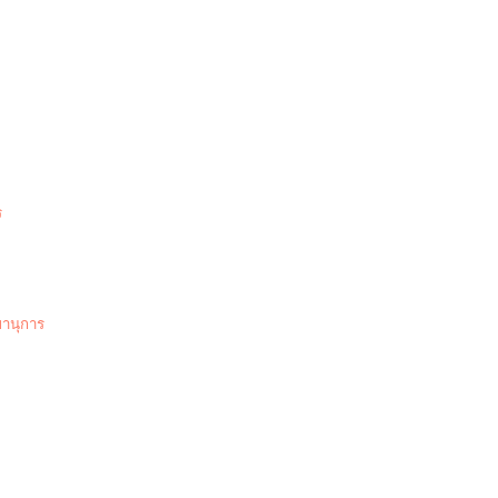
ร
านุการ