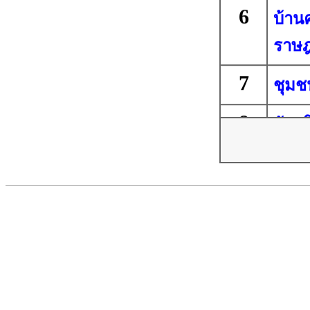
6
บ้าน
ราษฎร
7
ชุมช
8
บ้าน
9
บ้าน
10
บ้านห
11
ชุมช
12
ท่าจ