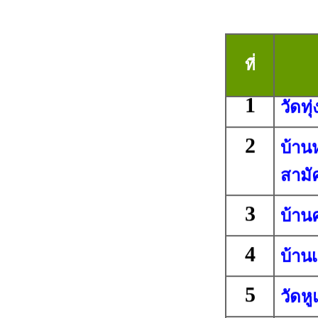
ที่
1
วัดทุ
2
บ้าน
สามัค
3
บ้าน
4
บ้าน
5
วัดหู