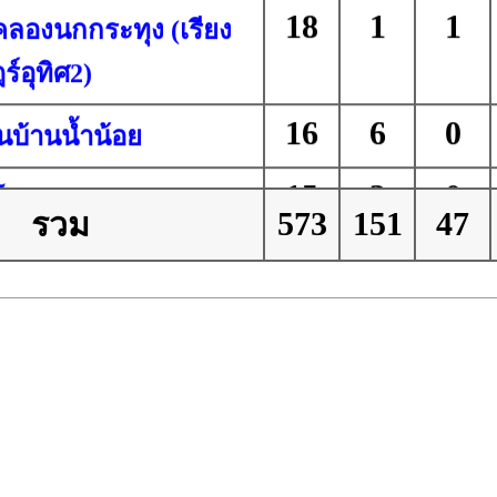
18
1
1
คลองนกกระทุง (เรียง
์อุทิศ2)
16
6
0
นบ้านน้ำน้อย
15
3
0
โคกเมา
573
151
47
รวม
15
2
4
หาร
15
2
2
น้าวัดโพธิ์
13
2
2
นบ้านโคกค่าย
12
2
1
ีนอุดมวิทยา