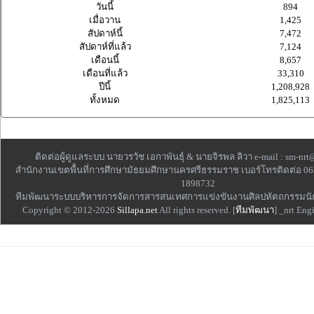
วันนี้
894
เมื่อวาน
1,425
สัปดาห์นี้
7,472
สัปดาห์ที่แล้ว
7,124
เดือนนี้
8,657
เดือนที่แล้ว
33,310
ปีนี้
1,208,928
ทั้งหมด
1,825,113
ติดต่อผู้ดูแลระบบ นายวรวัช เอกาพันธุ์ & นายจิรพล ลิวา e-mail :
sm-nrt
สำนักงานเขตพื้นที่การศึกษามัธยมศึกษานครศรีธรรมราช เบอร์โทรติดต่อ 06
1898732
ทีมพัฒนาระบบบริหารการจัดการสารสนเทศการแข่งขันงานศิลปหัตถกรรมนั
Copyright © 2012-2026
Sillapa.net
All rights reserved. [
ทีมพัฒนา
] _nrt Eng