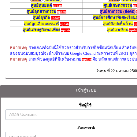
ศูนย์หุ่นยนต์
ศูนย์เกษตรกรรม
update
up
ศูนย์อุตสาหกรรม
ศูนย์คหกรรม (ส่งต่อ)
update
ศูนย์ธุรกิจ
ศูนย์การศึกษาพิเศษเรียน
update
ศูนย์ลูกเสือเนตรนารี
ศูนย์ศิลปะพื้นบ้าน
update
up
ศูนย์เศรษฐกิจพอเพียง
ศูนย์อาเซียน
update
updat
หมายเหตุ
ร่างเกณฑ์ฉบับนี้ใช้ชั่วคราวสำหรับการฝึกซ้อมนักเรียน สำหรับ
แข่งขันฉบับสมบูรณ์จะนำเข้า
ระบบ Google Clound ระหว่างวันที่ 28-31 ตุ
หมายเหตุ
เกณฑ์ของศูนย์ที่มีเครื่องหมาย
คือ หลักเกณฑ์การแข่งขัน
update
วันพุธ ที่ 22 ตุลาคม 25
เข้าสู่ระบบ
ชื่อผู้ใช้ :
Password: